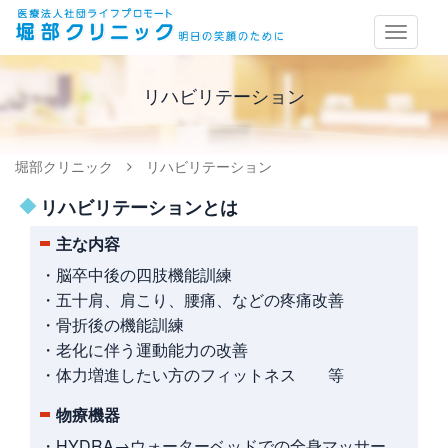
Toggle
navigat
リハビリテーション
堀部クリニック
リハビリテーション
リハビリテーションとは
主な内容
・脳卒中後の四肢機能訓練
・五十肩、肩こり、腰痛、などの疼痛改善
・骨折後の機能訓練
・老化に伴う運動能力の改善
・体力増進したい方のフィットネス 等
物療機器
・HYDRA→ウォーターベッドでの全身マッサー