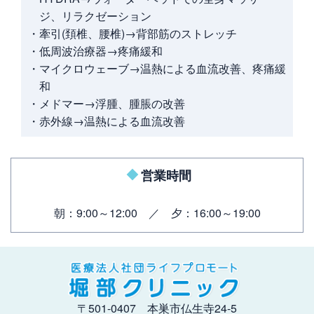
ジ、リラクゼーション
・牽引(頚椎、腰椎)→背部筋のストレッチ
・低周波治療器→疼痛緩和
・マイクロウェーブ→温熱による血流改善、疼痛緩
和
・メドマー→浮腫、腫脹の改善
・赤外線→温熱による血流改善
営業時間
朝：9:00～12:00 ／ 夕：16:00～19:00
〒501-0407 本巣市仏生寺24-5