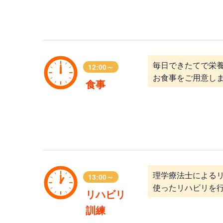
毎日できたてで栄
12:00～
お食事をご用意し
食事
理学療法士による
13:00～
使ったリハビリを
リハビリ
訓練