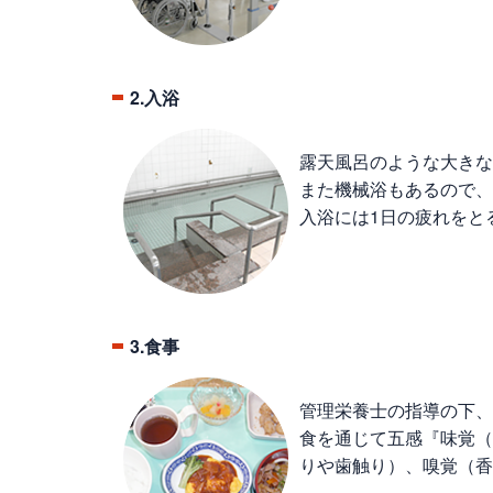
2.入浴
露天風呂のような大きな
また機械浴もあるので、
入浴には1日の疲れをと
3.食事
管理栄養士の指導の下、
食を通じて五感『味覚（
りや歯触り）、嗅覚（香