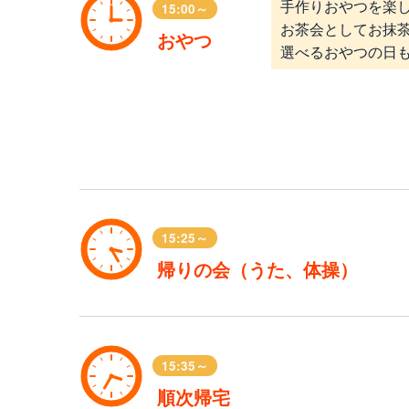
手作りおやつを楽
15:00～
お茶会としてお抹
おやつ
選べるおやつの日
15:25～
帰りの会（うた、体操）
15:35～
順次帰宅