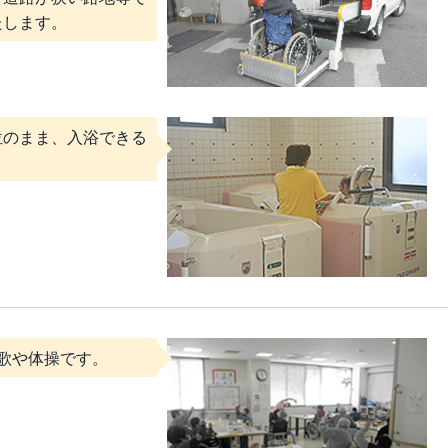
たします。
位のまま、入浴できる
。
歌や体操です。